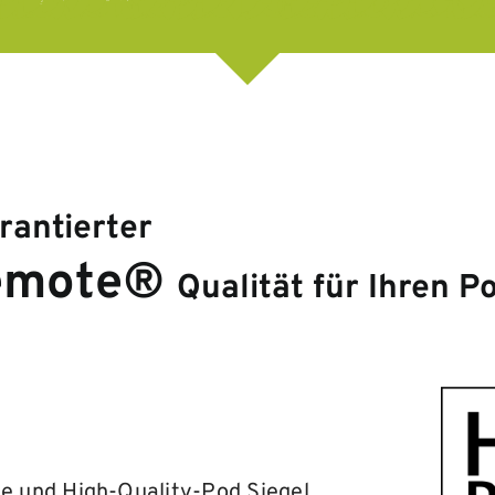
rantierter
emote®
Qualität für Ihren P
e und High-Quality-Pod Siegel