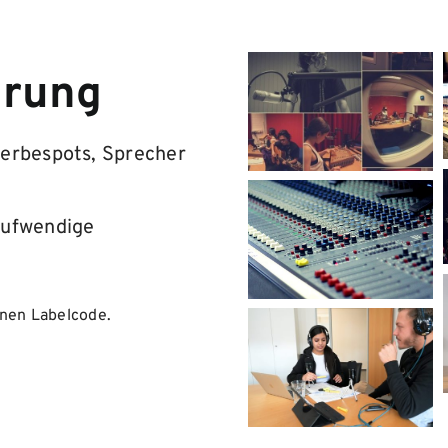
hrung
Werbespots, Sprecher
aufwendige
enen Labelcode.