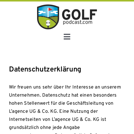
Skip
to
content
Toggle
Navigation
Startseite
Datenschutzerklärung
Blog
Wir freuen uns sehr über Ihr Interesse an unserem
Über uns
Unternehmen. Datenschutz hat einen besonders
hohen Stellenwert für die Geschäftsleitung von
L’agence UG & Co. KG. Eine Nutzung der
Kontakt
Internetseiten von L’agence UG & Co. KG ist
grundsätzlich ohne jede Angabe