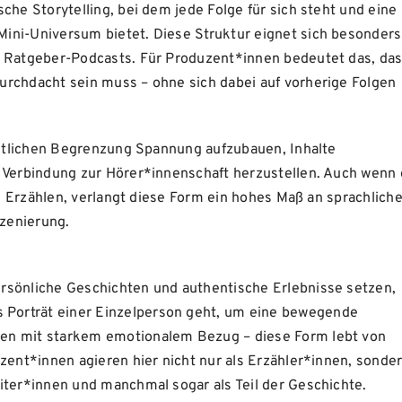
che Storytelling, bei dem jede Folge für sich steht und eine
ini-Universum bietet. Diese Struktur eignet sich besonders
r Ratgeber-Podcasts. Für Produzent*innen bedeutet das, da
urchdacht sein muss – ohne sich dabei auf vorherige Folgen
zeitlichen Begrenzung Spannung aufzubauen, Inhalte
e Verbindung zur Hörer*innenschaft herzustellen. Auch wenn 
le Erzählen, verlangt diese Form ein hohes Maß an sprachliche
szenierung.
rsönliche Geschichten und authentische Erlebnisse setzen,
Porträt einer Einzelperson geht, um eine bewegende
en mit starkem emotionalem Bezug – diese Form lebt von
zent*innen agieren hier nicht nur als Erzähler*innen, sonde
iter*innen und manchmal sogar als Teil der Geschichte.